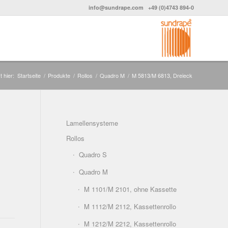
info@sundrape.com
+49 (0)4743 894-0
t hier:
Startseite
/
Produkte
/
Rollos
/
Quadro M
/
M 5813/M 6813, Dreieck
Lamellensysteme
Rollos
Quadro S
Quadro M
M 1101/M 2101, ohne Kassette
M 1112/M 2112, Kassettenrollo
M 1212/M 2212, Kassettenrollo