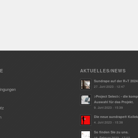
CE
AKTUELLES/NEWS
Sundrape auf der R+T 2024
27. Juni 2023 - 12:47
ingungen
>Project Select< - die kom
Auswahl für das Projekt.
tz
9. Juni 2023 - 15:39
m
Die neue sundrape® Kollek
4. Juni 2023 - 15:38
So finden Sie zu uns.
16. Februar 2023 - 17:02