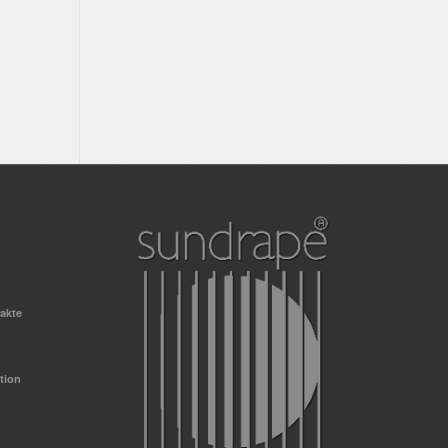
pakte
tion