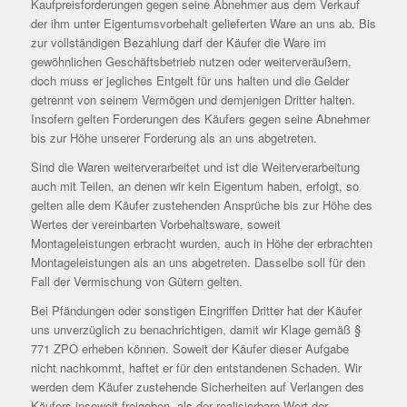
Kaufpreisforderungen gegen seine Abnehmer aus dem Verkauf
der ihm unter Eigentumsvorbehalt gelieferten Ware an uns ab. Bis
zur vollständigen Bezahlung darf der Käufer die Ware im
gewöhnlichen Geschäftsbetrieb nutzen oder weiterveräußern,
doch muss er jegliches Entgelt für uns halten und die Gelder
getrennt von seinem Vermögen und demjenigen Dritter halten.
Insofern gelten Forderungen des Käufers gegen seine Abnehmer
bis zur Höhe unserer Forderung als an uns abgetreten.
Sind die Waren weiterverarbeitet und ist die Weiterverarbeitung
auch mit Teilen, an denen wir kein Eigentum haben, erfolgt, so
gelten alle dem Käufer zustehenden Ansprüche bis zur Höhe des
Wertes der vereinbarten Vorbehaltsware, soweit
Montageleistungen erbracht wurden, auch in Höhe der erbrachten
Montageleistungen als an uns abgetreten. Dasselbe soll für den
Fall der Vermischung von Gütern gelten.
Bei Pfändungen oder sonstigen Eingriffen Dritter hat der Käufer
uns unverzüglich zu benachrichtigen, damit wir Klage gemäß §
771 ZPO erheben können. Soweit der Käufer dieser Aufgabe
nicht nachkommt, haftet er für den entstandenen Schaden. Wir
werden dem Käufer zustehende Sicherheiten auf Verlangen des
Käufers insoweit freigeben, als der realisierbare Wert der