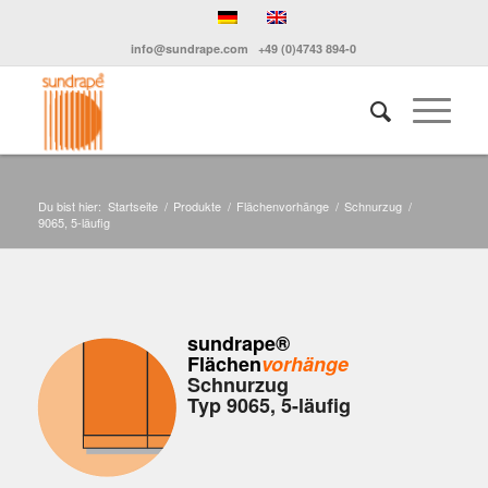
info@sundrape.com
+49 (0)4743 894-0
Du bist hier:
Startseite
/
Produkte
/
Flächenvorhänge
/
Schnurzug
/
9065, 5-läufig
sundrape®
Flächen
vorhänge
Schnurzug
Typ 9065, 5-läufig